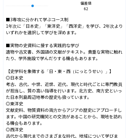
偏差値
62
■3専攻に分かれて学ぶコース制

1年次に「日本史」「東洋史」「西洋史」を学び、2年次より
いずれかを選択して学びを深めます。

■実物の史資料に接する実践的な学び

遺物や古文書、外国語の文献がテキスト。貴重な実物に触れ
たり、学外施設で学んだりする機会もあります。

【史学科を象徴する「日・東・西（にっとうせい）」】

◎日本史

考古、古代、中世、近世、近代、現代と時代ごとに専門教員
が担当し、質の高い指導を行います。北方史、南方史といっ
た日本列島周辺地帯の歴史も扱っています。

◎東洋史

文献史料、物質資料の両方からアジアの歴史にアプローチし
ます。中国の研究機関との交流があることから、現地を訪れ
る機会もあります。

◎西洋史

古代から現代までのさまざまな時代、地域について学びま