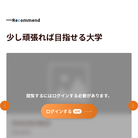
Re
c
ommend
少し頑張れば目指せる大学
閲覧するにはログインする必要があります。
前のスライド
次
ログインする
無料
University Name
Overview