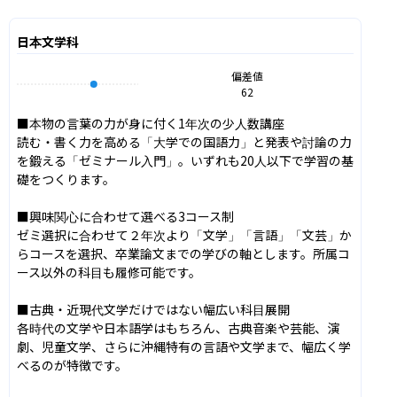
日本文学科
偏差値
62
■本物の言葉の力が身に付く1年次の少人数講座

読む・書く力を高める「大学での国語力」と発表や討論の力
を鍛える「ゼミナール入門」。いずれも20人以下で学習の基
礎をつくります。

■興味関心に合わせて選べる3コース制

ゼミ選択に合わせて２年次より「文学」「言語」「文芸」か
らコースを選択、卒業論文までの学びの軸とします。所属コ
ース以外の科目も履修可能です。

■古典・近現代文学だけではない幅広い科目展開

各時代の文学や日本語学はもちろん、古典音楽や芸能、演
劇、児童文学、さらに沖縄特有の言語や文学まで、幅広く学
べるのが特徴です。
