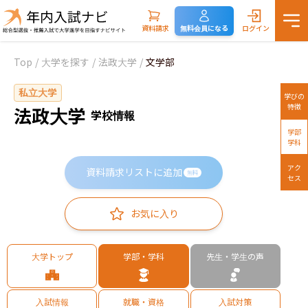
資料請求
無料会員になる
ログイン
Top
/
大学を探す
/
法政大学
/
文学部
私立大学
学びの
特徴
法政大学
学校情報
学部
学科
アク
資料請求リストに追加
無料
セス
お気に入り
大学トップ
学部・学科
先生・学生の声
入試情報
就職・資格
入試対策