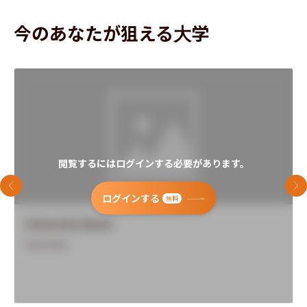
今のあなたが狙える大学
閲覧するにはログインする必要があります。
前のスライド
次
ログインする
無料
University Name
Overview