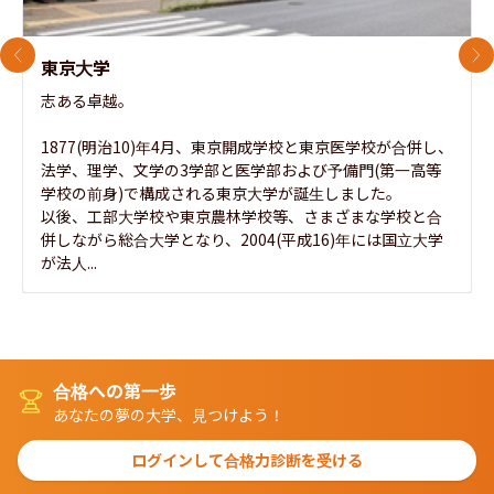
前のスライド
次
東京大学
志ある卓越。

1877(明治10)年4月、東京開成学校と東京医学校が合併し、
法学、理学、文学の3学部と医学部および予備門(第一高等
学校の前身)で構成される東京大学が誕生しました。

以後、工部大学校や東京農林学校等、さまざまな学校と合
併しながら総合大学となり、2004(平成16)年には国立大学
が法人...
合格への第一歩
あなたの夢の大学、見つけよう！
ログインして合格力診断を受ける