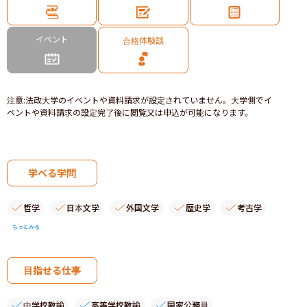
イベント
合格体験談
注意
:
法政大学のイベントや資料請求が設定されていません。大学側でイ
ベントや資料請求の設定完了後に閲覧又は申込が可能になります。
学べる学問
哲学
日本文学
外国文学
歴史学
考古学
もっとみる
目指せる仕事
中学校教諭
高等学校教諭
国家公務員