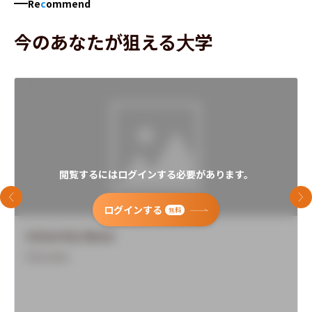
Re
c
ommend
今のあなたが狙える大学
閲覧するにはログインする必要があります。
前のスライド
次
ログインする
無料
University Name
Overview