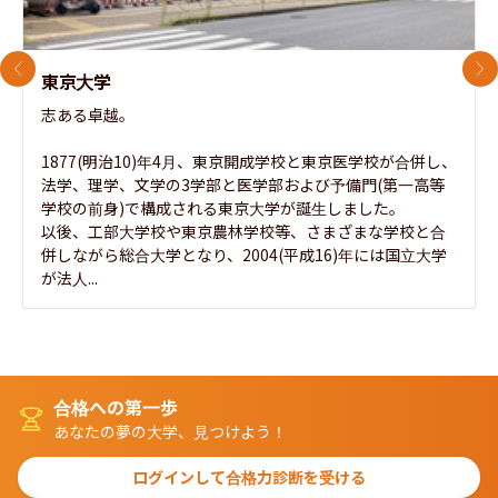
前のスライド
次
東京大学
志ある卓越。

1877(明治10)年4月、東京開成学校と東京医学校が合併し、
法学、理学、文学の3学部と医学部および予備門(第一高等
学校の前身)で構成される東京大学が誕生しました。

以後、工部大学校や東京農林学校等、さまざまな学校と合
併しながら総合大学となり、2004(平成16)年には国立大学
が法人...
合格への第一歩
あなたの夢の大学、見つけよう！
ログインして合格力診断を受ける