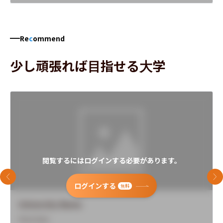
Re
c
ommend
少し頑張れば目指せる大学
閲覧するにはログインする必要があります。
前のスライド
次
ログインする
無料
University Name
Overview