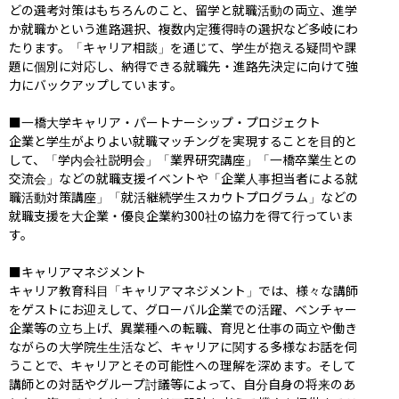
どの選考対策はもちろんのこと、留学と就職活動の両立、進学
か就職かという進路選択、複数内定獲得時の選択など多岐にわ
たります。「キャリア相談」を通じて、学生が抱える疑問や課
題に個別に対応し、納得できる就職先・進路先決定に向けて強
力にバックアップしています。

■一橋大学キャリア・パートナーシップ・プロジェクト

企業と学生がよりよい就職マッチングを実現することを目的と
して、「学内会社説明会」「業界研究講座」「一橋卒業生との
交流会」などの就職支援イベントや「企業人事担当者による就
職活動対策講座」「就活継続学生スカウトプログラム」などの
就職支援を大企業・優良企業約300社の協力を得て行っていま
す。

■キャリアマネジメント

キャリア教育科目「キャリアマネジメント」では、様々な講師
をゲストにお迎えして、グローバル企業での活躍、ベンチャー
企業等の立ち上げ、異業種への転職、育児と仕事の両立や働き
ながらの大学院生生活など、キャリアに関する多様なお話を伺
うことで、キャリアとその可能性への理解を深めます。そして
講師との対話やグループ討議等によって、自分自身の将来のあ