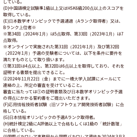
している。

(D)中国語検定試験準1級以上又はHSK6級200点以上のスコアを
取得している。

(E)日本数学オリンピックで予選通過（Aランク取得者）又は、
Bランク上位者※

※第34回（2024年1月）は5点取得、第33回（2023年1月）は7
点取得。

※オンラインで実施された第31回（2021年1月）及び第32回
（2022年1月）予選の受験者については、以下を条件に要件を
満たすものとして取り扱います。

①第31回は4点以上、第32回は6点以上を取得しており、それを
証明する書類を提出できること。

②2024年11月22日（金）までに一橋大学入試課にメールにて
連絡の上、所定の審査を受けていること。

審査に当たっては①の証明書類及び日本数学オリンピック予選
の得点にかかる誓約書をご提出いただきます。

(F)応用情報技術者試験（旧ソフトウェア開発技術者試験）に合
格している。

(G)日本情報オリンピックの予選Aランク取得者。

(H)統計検定2級にA評価以上で合格もしくは1級の「統計数理」
に合格している。

(I)国際バカロレア事務局から国際バカロレア資格を2024年3月3