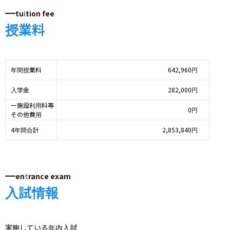
tu
i
tion fee
授業料
年間授業料
642,960円
入学金
282,000円
ー施設利用料等
0円
その他費用
4年間合計
2,853,840円
en
t
rance exam
入試情報
実施している年内入試