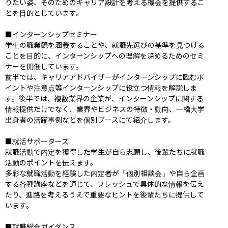
りたい姿、そのためのキャリア設計を考える機会を提供するこ
とを目的としています。

■インターンシップセミナー

学生の職業観を涵養することや、就職先選びの基準を見つける
ことを目的に、インターンシップへの理解を深めるためのセミ
ナーを開催しています。

前半では、キャリアアドバイザーがインターンシップに臨むポ
イントや注意点等インターンシップに役立つ情報を解説しま
す。後半では、複数業界の企業が、インターンシップに関する
情報提供だけでなく、業界やビジネスの特徴・動向、一橋大学
出身者の活躍事例などを個別ブースにて紹介します。

■就活サポーターズ

就職活動で内定を獲得した学⽣が⾃ら志願し、後輩たちに就職
活動のポイントを伝えます。

多彩な就職活動を経験した内定者が「個別相談会」や自ら企画
する各種講座などを通じて、フレッシュで具体的な情報を伝え
たり、進路を考えるうえで重要なヒントを後輩たちに提供して
います。

■就職総合ガイダンス
