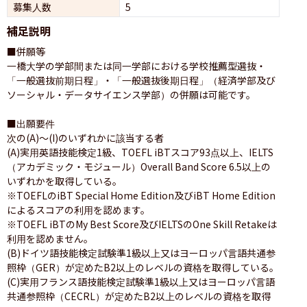
募集人数
5
補足説明
■併願等

一橋大学の学部間または同一学部における学校推薦型選抜・
「一般選抜前期日程」・「一般選抜後期日程」（経済学部及び
ソーシャル・データサイエンス学部）の併願は可能です。

■出願要件

次の(A)〜(I)のいずれかに該当する者

(A)実用英語技能検定1級、TOEFL iBTスコア93点以上、IELTS
（アカデミック・モジュール）Overall Band Score 6.5以上の
いずれかを取得している。

※TOEFLのiBT Special Home Edition及びiBT Home Edition
によるスコアの利用を認めます。

※TOEFL iBTのMy Best Score及びIELTSのOne Skill Retakeは
利用を認めません。

(B)ドイツ語技能検定試験準1級以上又はヨーロッパ言語共通参
照枠（GER）が定めたB2以上のレベルの資格を取得している。

(C)実用フランス語技能検定試験準1級以上又はヨーロッパ言語
共通参照枠（CECRL）が定めたB2以上のレベルの資格を取得