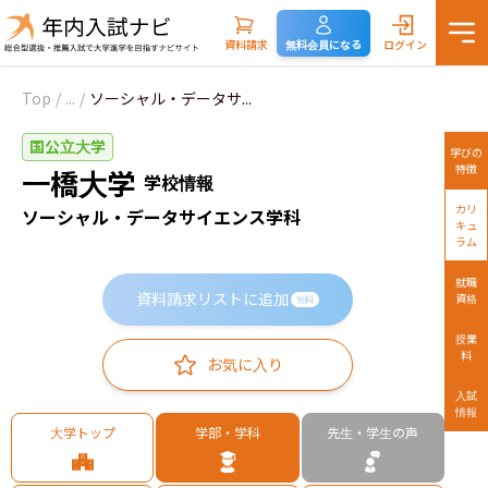
資料請求
無料会員になる
ログイン
Top
/
...
/
ソーシャル・データサ...
国公立大学
学びの
特徴
一橋大学
学校情報
カリ
ソーシャル・データサイエンス学科
キュ
ラム
就職
資料請求リストに追加
資格
無料
授業
料
お気に入り
入試
情報
大学トップ
学部・学科
先生・学生の声