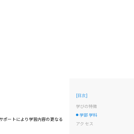
[
目次
]
学びの特徴
学部 学科
選択中のドット
サポートにより学習内容の更なる
アク セス