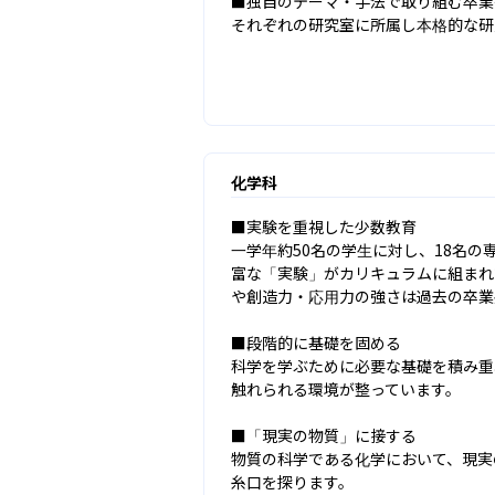
■独自のテーマ・手法で取り組む卒業
それぞれの研究室に所属し本格的な研
化学科
■実験を重視した少数教育

一学年約50名の学生に対し、18名
富な「実験」がカリキュラムに組まれ
や創造力・応用力の強さは過去の卒業
■段階的に基礎を固める

科学を学ぶために必要な基礎を積み重
触れられる環境が整っています。

■「現実の物質」に接する

物質の科学である化学において、現実
糸口を探ります。
