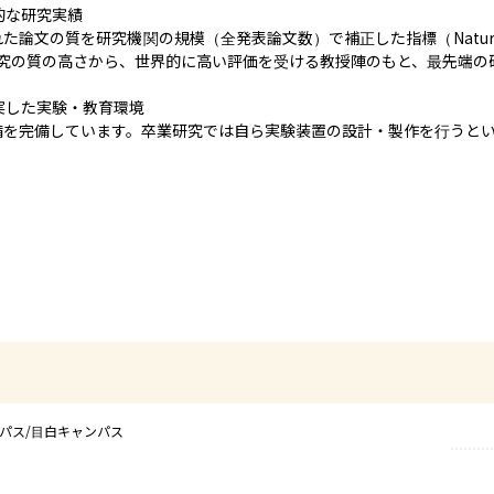
的な研究実績

た論文の質を研究機関の規模（全発表論文数）で補正した指標（Nature Ind
究の質の高さから、世界的に高い評価を受ける教授陣のもと、最先端の研
実した実験・教育環境

備を完備しています。卒業研究では自ら実験装置の設計・製作を行うと
パス/目白キャンパス