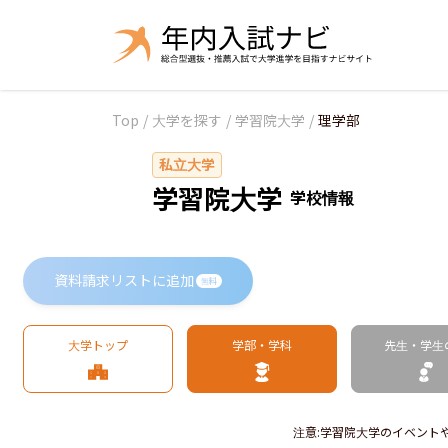
Top
/
大学を探す
/
学習院大学
/
理学部
私立大学
学習院大学
学校情報
資料請求リストに追加
無料
大学トップ
学部・学科
先生・学生
注意
:
学習院大学のイベント