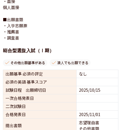
・面接

個人面接

■出願書類

・入学志願票　

・推薦書

・調査書
総合型選抜入試（Ⅰ期）
その他出願基準がある
浪人でも出願できる
出願基準 必須の評定
なし
必須の英語 基準スコア
試験日程 出願締切日
2025/10/15
一次合格発表日
二次試験日
合格発表日
2025/11/01
志望理由書
提出書類
その他書類