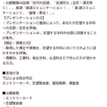
・出題範囲は国語「現代の国語」「言語文化（古文・漢文除
く）」、英語「英語コミュニケーション Ⅰ 」「 英 語コミュニ
ケーションⅡ」「論理・表現Ⅰ」。

【プレゼンテーション方式】

・プレゼンテーションと面談によって、あなたが志望する学科
への意欲・意志を評価。 

・プレゼンテーションは 、志望する学科の内容に関連すること
が条件。

【検定・資格方式】

・取得した検定や資格を、志望する学科においてどのように活
かすのかを評価。

・商業科、工業科、総合学科、生活科などで学んだ方が活かせ
る方式。

■選抜方法

下記による総合判定

エントリーカード、志望理由書、面談結果、調査書

■出願書類

・エントリーカード

・志望理由書
