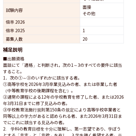
面接 
試験内容
その他
倍率 2026
倍率 2025
1
募集人数
20
補足説明
■出願資格

面談にて「適格」と判断され，次の1～3のすべての要件に該当
すること。

1．次の①～③のいずれかに該当する者。

①高等学校を2026年3月卒業見込みの者、または卒業した者
（中等教育学校の後期課程を含む）。

②通常の課程による12年の学校教育を修了した者、または2026
年3月31日までに修了見込みの者。

③学校教育法施行規則第150条の規定により高等学校卒業者と
同等以上の学力があると認められる者、また2026年3月31日ま
でにこれに該当する見込みの者。

2.　学科の教育目標を十分に理解し、第一志望であり、学ぼう
とする「意志」と「意欲」を有し、入学を強く希望する者。※