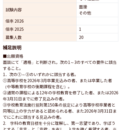
面接 
試験内容
その他
倍率 2026
倍率 2025
1
募集人数
20
補足説明
■出願資格

面談にて「適格」と判断され，次の1～3のすべての要件に該当
すること。

1．次の①～③のいずれかに該当する者。

①高等学校を2026年3月卒業見込みの者、または卒業した者
（中等教育学校の後期課程を含む）。

②通常の課程による12年の学校教育を修了した者、または2026
年3月31日までに修了見込みの者。

③学校教育法施行規則第150条の規定により高等学校卒業者と
同等以上の学力があると認められる者、また2026年3月31日ま
でにこれに該当する見込みの者。

2.　学科の教育目標を十分に理解し、第一志望であり、学ぼう
とする「意志」と「意欲」を有し、入学を強く希望する者。※