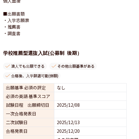
個人面接

■出願書類

・入学志願票　

・推薦書

・調査書
学校推薦型選抜入試(公募制 後期）
浪人でも出願できる
その他出願基準がある
合格後、入学辞退可能(併願)
出願基準 必須の評定
なし
必須の英語 基準スコア
試験日程 出願締切日
2025/12/08
一次合格発表日
二次試験日
2025/12/13
合格発表日
2025/12/20