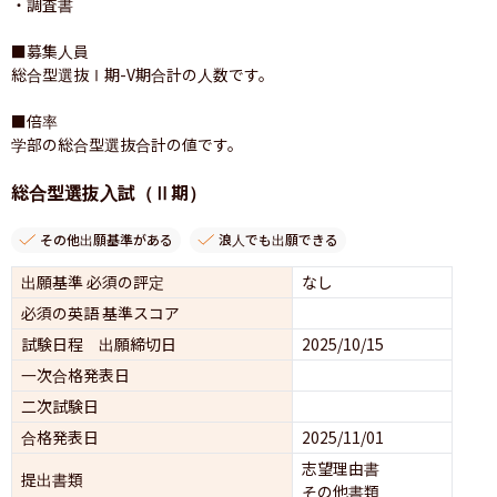
・調査書

■募集人員

総合型選抜Ⅰ期-V期合計の人数です。

■倍率

学部の総合型選抜合計の値です。
総合型選抜入試（Ⅱ期）
その他出願基準がある
浪人でも出願できる
出願基準 必須の評定
なし
必須の英語 基準スコア
試験日程 出願締切日
2025/10/15
一次合格発表日
二次試験日
合格発表日
2025/11/01
志望理由書
提出書類
その他書類