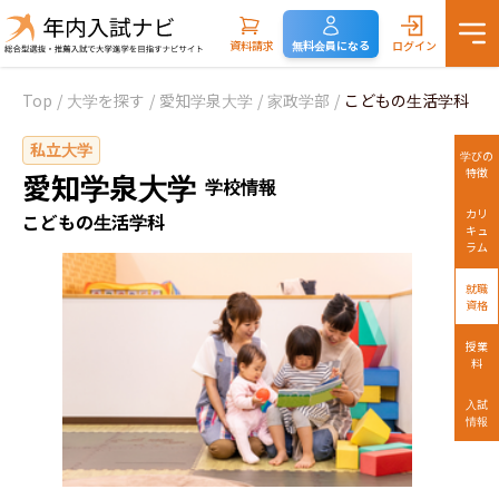
資料請求
無料会員になる
ログイン
Top
/
大学を探す
/
愛知学泉大学
/
家政学部
/
こどもの生活学科
私立大学
学びの
特徴
愛知学泉大学
学校情報
カリ
こどもの生活学科
キュ
ラム
就職
資格
授業
料
入試
情報