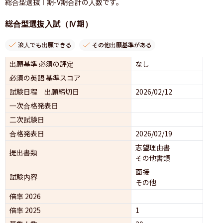
総合型選抜Ⅰ期-V期合計の人数です。
総合型選抜入試（Ⅳ期）
浪人でも出願できる
その他出願基準がある
出願基準 必須の評定
なし
必須の英語 基準スコア
試験日程 出願締切日
2026/02/12
一次合格発表日
二次試験日
合格発表日
2026/02/19
志望理由書
提出書類
その他書類
面接 
試験内容
その他
倍率 2026
倍率 2025
1