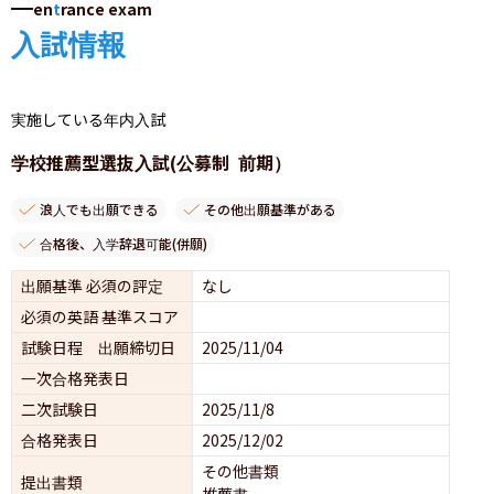
en
t
rance exam
入試情報
実施している年内入試
学校推薦型選抜入試(公募制 前期）
浪人でも出願できる
その他出願基準がある
合格後、入学辞退可能(併願)
出願基準 必須の評定
なし
必須の英語 基準スコア
試験日程 出願締切日
2025/11/04
一次合格発表日
二次試験日
2025/11/8
合格発表日
2025/12/02
その他書類
提出書類
推薦書