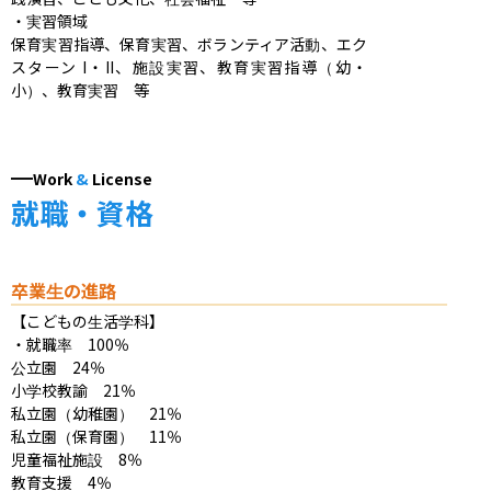
・実習領域

保育実習指導、保育実習、ボランティア活動、エク
スターン I・II、施設実習、教育実習指導（幼・
小）、教育実習　等
Work
&
License
就職・資格
卒業生の進路
【こどもの生活学科】

・就職率　100％

公立園　24％

小学校教諭　21％

私立園（幼稚園）　21％

私立園（保育園）　11％

児童福祉施設　8％

教育支援　4％
