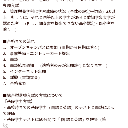
専願入試。

3.　管理栄養学科は学習成績の状況（全体の評定平均値）3.0以
上。もしくは、それと同等以上の学力があると愛知学泉大学が
認めた者。（但し、調査書を提出できない高卒認定・既卒者を
除く。）

■合格までの流れ

1.　オープンキャンパスに参加（Ⅲ期からⅣ期は除く）

2.　事前準備・エントリーカード提出

3.　面談

4.　面談結果通知　（適格者のみが出願許可となります。）

5.　インターネット出願

6.　試験（書類審査）

7.　合格発表

■総合型選抜入試の方式について

【基礎学力方式】

・高校時までの基礎学力（国語と英語）のテストと面談によっ
て評価。

・基礎学力テストは60分間 で「 国 語と英語」を解答（筆
記）。
