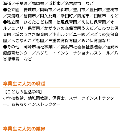
海道／千葉県／福岡県／浜松市／名古屋市　など

●公立園　安城市／岡崎市／蒲郡市／豊川市／豊田市／豊橋市
／東浦町／碧南市／阿久比町／幸田町／西尾市／田原市　など

●私立園　ひろたこども園／徳風保育園／えにし保育園／オー
ルフェアリー保育園／かがやきの森保育園うえだ／こひつじ保
育園／城のうさぎ保育園／南山ルンビニ―園／ぶどうの実保育
園／へきなんこども園／三重愛育保育園／みと保育園など

●その他　岡崎市福祉事業団／高浜市社会福祉協議会／信愛医
療療育センター／ハグミー・インターナショナルスクール／八
楽児童寮　など
卒業生に人気の職種
【こどもの生活学科】

小学校教諭、幼稚園教諭、保育士、スポーツインストラクタ
ー、おもちゃインストラクター
卒業生に人気の業界