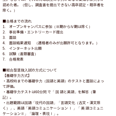
認めた者。（但し、調査書を提出できない高卒認定・既卒者を
除く。）

■合格までの流れ

1.　オープンキャンパスに参加（Ⅲ期からⅣ期は除く）

2.　事前準備・エントリーカード提出

3.　面談

4.　面談結果通知　（適格者のみが出願許可となります。）

5.　インターネット出願

6.　試験（書類審査）

7.　合格発表

■総合型選抜入試の方式について

【基礎学力方式】

・高校時までの基礎学力（国語と英語）のテストと面談によっ
て評価。

・基礎学力テストは60分間 で「 国 語と英語」を解答（筆
記）。

・出題範囲は国語「現代の国語」「言語文化（古文・漢文除
く）」、英語「英語コミュニケーション Ⅰ 」「 英 語コミュニ
ケーションⅡ」「論理・表現Ⅰ」。
