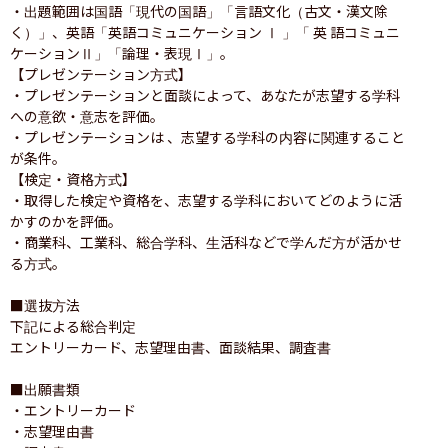
・出題範囲は国語「現代の国語」「言語文化（古文・漢文除
く）」、英語「英語コミュニケーション Ⅰ 」「 英 語コミュニ
ケーションⅡ」「論理・表現Ⅰ」。

【プレゼンテーション方式】

・プレゼンテーションと面談によって、あなたが志望する学科
への意欲・意志を評価。 

・プレゼンテーションは 、志望する学科の内容に関連すること
が条件。

【検定・資格方式】

・取得した検定や資格を、志望する学科においてどのように活
かすのかを評価。

・商業科、工業科、総合学科、生活科などで学んだ方が活かせ
る方式。

■選抜方法

下記による総合判定

エントリーカード、志望理由書、面談結果、調査書

■出願書類

・エントリーカード

・志望理由書
