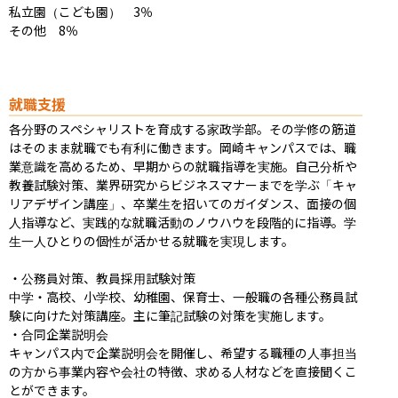
私立園（こども園）　3％

その他　8％
就職支援
各分野のスペシャリストを育成する家政学部。その学修の筋道
はそのまま就職でも有利に働きます。岡崎キャンパスでは、職
業意識を高めるため、早期からの就職指導を実施。自己分析や
教養試験対策、業界研究からビジネスマナーまでを学ぶ「キャ
リアデザイン講座」、卒業生を招いてのガイダンス、面接の個
人指導など、実践的な就職活動のノウハウを段階的に指導。学
生一人ひとりの個性が活かせる就職を実現します。

・公務員対策、教員採用試験対策

中学・高校、小学校、幼稚園、保育士、一般職の各種公務員試
験に向けた対策講座。主に筆記試験の対策を実施します。

・合同企業説明会

キャンパス内で企業説明会を開催し、希望する職種の人事担当
の方から事業内容や会社の特徴、求める人材などを直接聞くこ
とができます。
