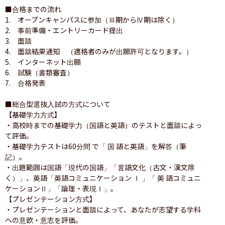
■合格までの流れ

1.　オープンキャンパスに参加（Ⅲ期からⅣ期は除く）

2.　事前準備・エントリーカード提出

3.　面談

4.　面談結果通知　（適格者のみが出願許可となります。）

5.　インターネット出願

6.　試験（書類審査）

7.　合格発表

■総合型選抜入試の方式について

【基礎学力方式】

・高校時までの基礎学力（国語と英語）のテストと面談によっ
て評価。

・基礎学力テストは60分間 で「 国 語と英語」を解答（筆
記）。

・出題範囲は国語「現代の国語」「言語文化（古文・漢文除
く）」、英語「英語コミュニケーション Ⅰ 」「 英 語コミュニ
ケーションⅡ」「論理・表現Ⅰ」。

【プレゼンテーション方式】

・プレゼンテーションと面談によって、あなたが志望する学科
への意欲・意志を評価。 
