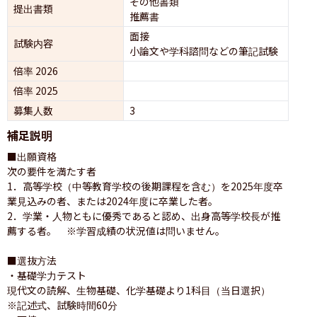
その他書類
提出書類
推薦書
面接 
試験内容
小論文や学科諮問などの筆記試験
倍率 2026
倍率 2025
募集人数
3
補足説明
■出願資格

次の要件を満たす者

1．高等学校（中等教育学校の後期課程を含む）を2025年度卒
業見込みの者、または2024年度に卒業した者。

2．学業・人物ともに優秀であると認め、出身高等学校長が推
薦する者。　※学習成績の状況値は問いません。

■選抜方法

・基礎学力テスト

現代文の読解、生物基礎、化学基礎より1科目（当日選択）        

※記述式、試験時間60分
