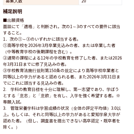
募集人数
20
補足説明
■出願資格

面談にて「適格」と判断され，次の1～3のすべての要件に該当
すること。

1．次の①～③のいずれかに該当する者。

①高等学校を2026年3月卒業見込みの者、または卒業した者
（中等教育学校の後期課程を含む）。

②通常の課程による12年の学校教育を修了した者、または2026
年3月31日までに修了見込みの者。

③学校教育法施行規則第150条の規定により高等学校卒業者と
同等以上の学力があると認められる者、また2026年3月31日ま
でにこれに該当する見込みの者。

2.　学科の教育目標を十分に理解し、第一志望であり、学ぼう
とする「意志」と「意欲」を有し、入学を強く希望する者。※
専願入試。

3.　管理栄養学科は学習成績の状況（全体の評定平均値）3.0以
上。もしくは、それと同等以上の学力があると愛知学泉大学が
認めた者。（但し、調査書を提出できない高卒認定・既卒者を
除く。）
