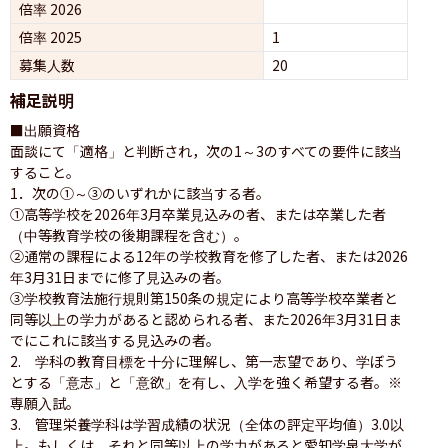
倍率 2026
倍率 2025
1
募集人数
20
補足説明
■出願資格

面談にて「適格」と判断され，次の1～3のすべての要件に該当
すること。

1．次の①～③のいずれかに該当する者。

①高等学校を2026年3月卒業見込みの者、または卒業した者
（中等教育学校の後期課程を含む）。

②通常の課程による12年の学校教育を修了した者、または2026
年3月31日までに修了見込みの者。

③学校教育法施行規則第150条の規定により高等学校卒業者と
同等以上の学力があると認められる者、また2026年3月31日ま
でにこれに該当する見込みの者。

2.　学科の教育目標を十分に理解し、第一志望であり、学ぼう
とする「意志」と「意欲」を有し、入学を強く希望する者。※
専願入試。

3.　管理栄養学科は学習成績の状況（全体の評定平均値）3.0以
上。もしくは、それと同等以上の学力があると愛知学泉大学が