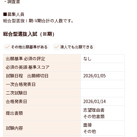
・調査書

■募集人員

総合型選抜Ⅰ期-V期合計の人数です。
総合型選抜入試（Ⅲ期）
その他出願基準がある
浪人でも出願できる
出願基準 必須の評定
なし
必須の英語 基準スコア
試験日程 出願締切日
2026/01/05
一次合格発表日
二次試験日
合格発表日
2026/01/14
志望理由書
提出書類
その他書類
面接 
試験内容
その他