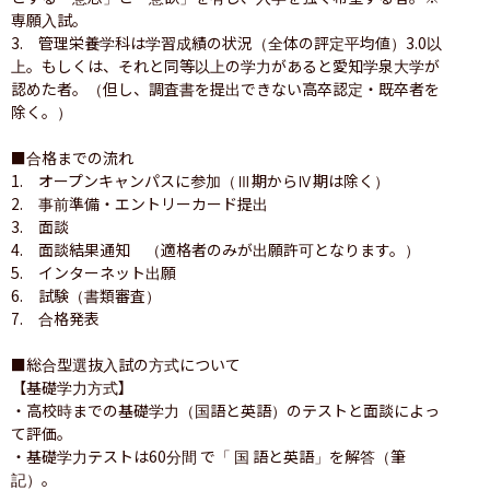
専願入試。

3.　管理栄養学科は学習成績の状況（全体の評定平均値）3.0以
上。もしくは、それと同等以上の学力があると愛知学泉大学が
認めた者。（但し、調査書を提出できない高卒認定・既卒者を
除く。）

■合格までの流れ

1.　オープンキャンパスに参加（Ⅲ期からⅣ期は除く）

2.　事前準備・エントリーカード提出

3.　面談

4.　面談結果通知　（適格者のみが出願許可となります。）

5.　インターネット出願

6.　試験（書類審査）

7.　合格発表

■総合型選抜入試の方式について

【基礎学力方式】

・高校時までの基礎学力（国語と英語）のテストと面談によっ
て評価。

・基礎学力テストは60分間 で「 国 語と英語」を解答（筆
記）。
