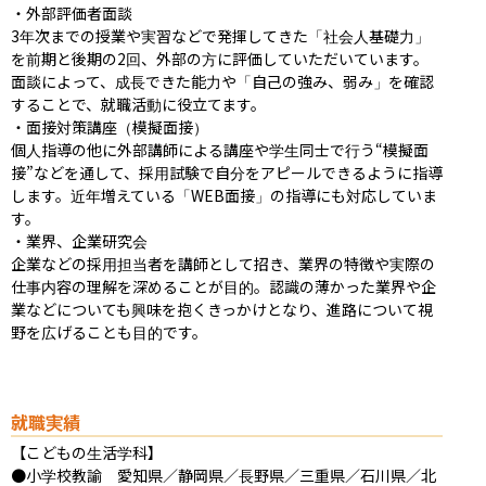
・外部評価者面談

3年次までの授業や実習などで発揮してきた「社会人基礎力」
を前期と後期の2回、外部の方に評価していただいています。
面談によって、成長できた能力や「自己の強み、弱み」を確認
することで、就職活動に役立てます。

・面接対策講座（模擬面接）

個人指導の他に外部講師による講座や学生同士で行う“模擬面
接”などを通して、採用試験で自分をアピールできるように指導
します。近年増えている「WEB面接」の指導にも対応していま
す。

・業界、企業研究会

企業などの採用担当者を講師として招き、業界の特徴や実際の
仕事内容の理解を深めることが目的。認識の薄かった業界や企
業などについても興味を抱くきっかけとなり、進路について視
野を広げることも目的です。
就職実績
【こどもの生活学科】

●小学校教諭　愛知県／静岡県／長野県／三重県／石川県／北