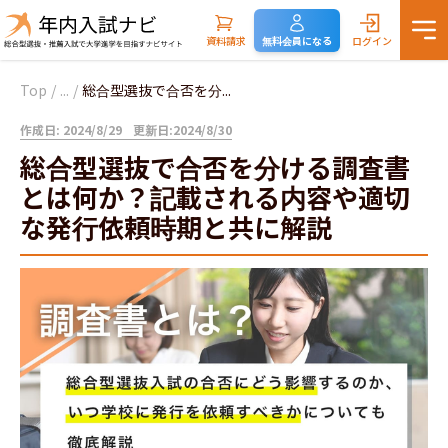
資料請求
無料会員になる
ログイン
Top
/
...
/
総合型選抜で合否を分...
作成日: 2024/8/29
更新日:2024/8/30
総合型選抜で合否を分ける調査書
とは何か？記載される内容や適切
な発行依頼時期と共に解説