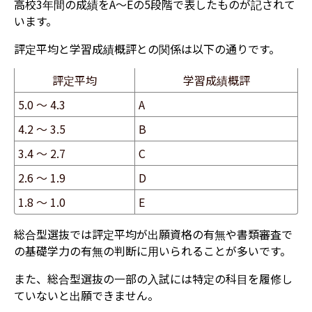
高校3年間の成績をA～Eの5段階で表したものが記されて
います。
評定平均と学習成績概評との関係は以下の通りです。
評定平均
学習成績概評
5.0 ～ 4.3
A
4.2 ～ 3.5
B
3.4 ～ 2.7
C
2.6 ～ 1.9
D
1.8 ～ 1.0
E
総合型選抜では評定平均が出願資格の有無や書類審査で
の基礎学力の有無の判断に用いられることが多いです。
また、総合型選抜の一部の入試には特定の科目を履修し
ていないと出願できません。