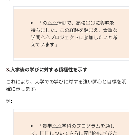
「の
△△
活動で、高校〇〇に興味を
持ちました。この経験を踏まえ、貴重な
学問
△△
プロジェクトに参加したいと考
えています」
3.
入学後の学びに対する積極性を示す
これにより、
大学での
学び
に対する強い関心と目標を明
確に示します
。
例
:
「貴学
△△
学科のプログラムを通し
て、
□□
についてさらに専門的に学びた