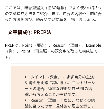
ここでは、総合型選抜（旧
AO
選抜）でよく使われる
3
つ
の文章構成方法をご紹介します。
自分の内容や目的に合
った方法を選び、読みやすい文章を目指しましょう。
文章構成
①
PREP法
PREP
は、
Point
（要点）、
Reason
（理由）、
Example
（例）、
Point
（再主張）の頭文字を取った構成法で
す。
ポイント
（要点）： まず自分の主張
や考えを明確に認めます。 エントリーシ
ートの場合、慎重な理由や自己
PR
の結
論から考えることが有効です。
Reason 
（理由）：次に、なぜその結
論に至ったのか、具体的な理由を示しま