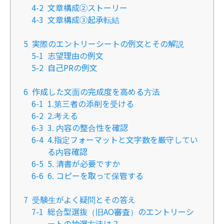
4-2
文章構成②ストーリー
4-3
文章構成③起承転結
5
実際のエントリーシートの例文とその解説
5-1
志望理由の例文
5-2
自己PRの例文
6
作成した文面の完成度を高める方法
6-1
1.第三者の添削を受ける
6-2
2.考える
6-3
3. 内容の整合性を確認
6-4
4.指定フォーマットと文字数を厳守してい
る内容確認
6-5
5. 清書が必要ですか
6-6
6. コピーを取って保管する
7
受験生がよく疑問とその答え
7-1
総合型選抜（旧AO審査）のエントリーシ
ートの抽選方法は？