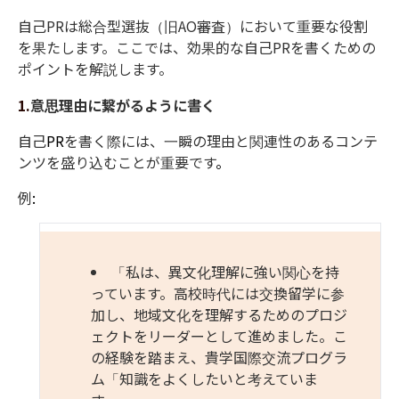
自己
PR
は総合型選抜（旧
AO
審査）において重要な役割
を果たします。
ここでは、効果的な自己
PR
を書くための
ポイントを解説します。
1.
意思理由に繋がるように書く
自己
PR
を書く際には、一瞬の理由と関連性のあるコンテ
ンツを盛り込むこと
が
重要
です
。
例
:
「私は、異文化理解に強い関心を持
っています。高校時代には交換留学に参
加し、地域文化を理解するためのプロジ
ェクトをリーダーとして進めました。こ
の経験を踏まえ、貴学国際交流プログラ
ム「知識を​​よくしたいと考えていま