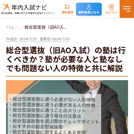
資料請求
無料会員になる
ログイン
Top
/
...
/
総合型選抜（旧AO入...
作成日: 2024/7/29
更新日:2024/7/30
総合型選抜（旧AO入試）の塾は行
くべきか？塾が必要な人と塾なし
でも問題ない人の特徴と共に解説